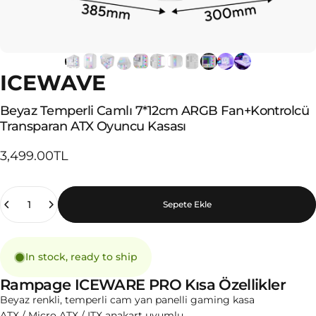
ICEWAVE
Beyaz
Temperli
Camlı
7*12cm
ARGB
Fan+Kontrolcü
Transparan
ATX
Oyuncu
Kasası
3,499.00TL
Quantity
Sepete Ekle
In stock, ready to ship
Rampage ICEWARE PRO Kısa Özellikler
Beyaz renkli, temperli cam yan panelli gaming kasa
ATX / Micro ATX / ITX anakart uyumlu