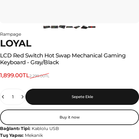
Rampage
LOYAL
LCD
Red
Switch
Hot
Swap
Mechanical
Gaming
Keyboard
-
Gray/Black
Sale price
Regular price
1,899.00TL
2,299.00TL
Quantity
Sepete Ekle
Buy it now
Bağlantı Tipi:
Kablolu USB
Tuş Yapısı:
Mekanik