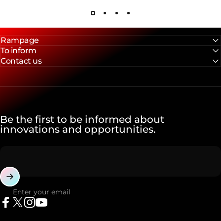
Rampage
To inform
Contact us
Be the first to be informed about
innovations and opportunities.
Enter your email
Facebook
X (Twitter)
Instagram
YouTube